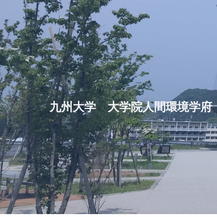
コ
ン
テ
ン
ツ
へ
九州大学 大学院人間環境学府
ス
キ
ッ
プ