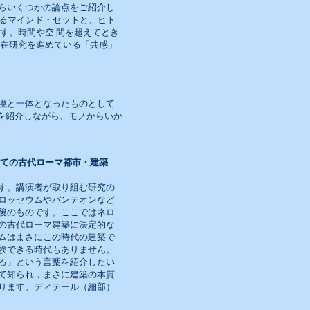
らいくつかの論点をご紹介し
られるマインド・セットと、ヒト
す。時間や空 間を超えてとき
現在研究を進めている「共感」
境と一体となったものとして
といった考え方を紹介しながら、モノからいか
しての古代ローマ都市・建築
す。講演者が取り組む研究の
ロッセウムやパンテオンなど
後のものです。ここではネロ
の古代ローマ建築に決定的な
ムはまさにこの時代の建築で
験できる時代もありません。
る」という言葉を紹介したい
て知られ，まさに建築の本質
ります。ディテール（細部）