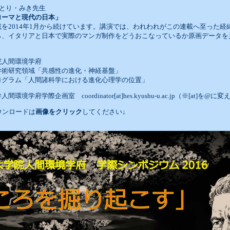
 とり・みき先生
ローマと現代の日本」
を2014年1月から続けています。講演では、われわれがこの連載へ至った経
ら、イタリアと日本で実際のマンガ制作をどうおこなっているか原画データを
院人間環境学府
学術研究領域「共感性の進化・神経基盤」
ログラム「人間諸科学における進化心理学の位置」
境学府学際企画室 coordinator[at]hes.kyushu-u.ac.jp（※[at]
ウンロードは
画像をクリック
してください↓