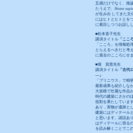
五感だけでなく、推
たうえで、Homo 
が生み出 してきた文
にはヒトとヒトとを
に着目しつつお話し
■松本直子先生
講演タイトル
「ここ
「こころ」を情報処
とらえるべきだと考えるdis
に過去のこころにせ
■堀 賀貴先生
講演タイトル
「古代
―」
「プリニウス」で精
最新成果も紹介しな
大規模で壮麗な作品
時代の建築にさかの
役割を果たしていま
あり，実物が遺跡と
建築にはディテール
と思います。諸説あ
はディテールに宿る
を読み解くことでこ