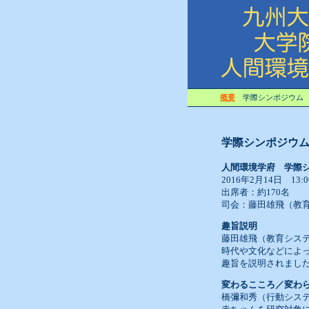
概要
学際シンポジウ
学際シンポジウ
人間環境学府 学際シ
2016年2月14日 1
出席者：約170名
司会：藤田雄飛（教
趣旨説明
藤田雄飛（教育シス
時代や文化などによ
趣旨を説明されまし
変わるこころ／変わ
橋彌和秀（行動シス