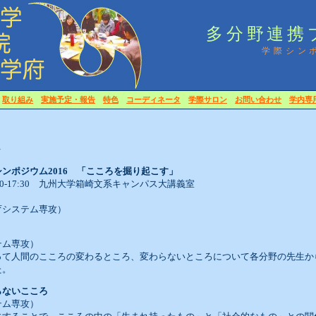
多分野連携
学際シン
ム
取り組み
実施予定・報告
特色
コーディネータ
学際サロン
お問い合わせ
学内専
ム
ンポジウム2016
「こころを掘り起こす」
3:00-17:30 九州大学箱崎文系キャンパス大講義室
育システム専攻）
テム専攻）
って人間のこころの変わるところ、変わらないところについて各分野の先生か
た。
らないこころ
テム専攻）