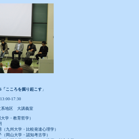
16「こころを掘り起こす
」
:00-17:30
文系地区 大講義室
州大学・教育哲学）
明
橋彌和秀（九州大学・比較発達心理学）
松本直子（岡山大学・認知考古学）