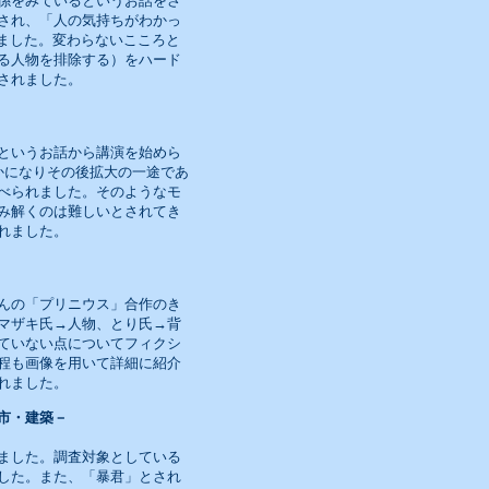
係をみているというお話をさ
され、「人の気持ちがわかっ
ました。変わらないこころと
る人物を排除する）をハード
されました。
というお話から講演を始めら
かになりその後拡大の一途であ
べられました。そのようなモ
み解くのは難しいとされてき
れました。
んの「プリニウス」合作のき
マザキ氏→人物、とり氏→背
ていない点についてフィクシ
程も画像を用いて詳細に紹介
れました。
市・建築－
ました。調査対象としている
した。また、「暴君」とされ