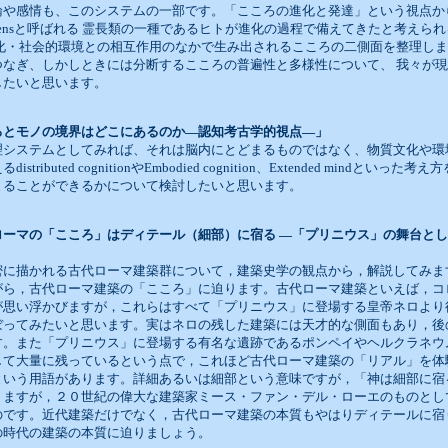
論や感情も、このシステムの一部です。「こころの進化と発達」という視点か
sapiensと呼ばれる 霊長類の一種であるヒトが進化の過程で備えてきたと考え
化・社会的環境との相互作用のなかで生み出されるこころの二側面を整理しま
つなぎ、しかしときには分断するこころの普遍性と多様性について、 我々が
したいと思います。
ろとモノの境界はどこにあるのか―認知考古学的視点―」
理システムとしてみれば、それは脳内にとどまるものではなく、物質文化や環
tributed cognitionやEmbodied cognition、Extended mind
まることができるかについて検討したいと思います。
ローマの「こころ」はディテール（細部）に宿る ―「プリニウス」の舞台と
密に描かれる古代ローマ建築群について，建築史学の観点から，解説してみま
がら，古代ローマ建築の「こころ」に迫ります。古代ローマ建築といえば，コ
が思い浮かびますが，これらはすべて「プリニウス」に登場する皇帝ネロより
ぼってみたいと思います。実はネロの残した建築には天才的な側面もあり，後
す。また「プリニウス」に登場する有名な遺跡であるポンペイやヘルクラネウ
して大量に残っているという点で，これほど古代ローマ建築の「リアル」を体
という用語があります。詳細あるいは細部という意味ですが，「神は細部に宿
りますが，２０世紀の偉大な建築家ミース・ファン・デル・ローエのものとし
のです。近代建築だけでなく，古代ローマ建築の本質もやはりディテールに宿
の時代の建築の本質に迫りましょう。