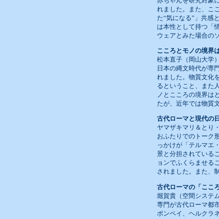
赤ちゃんを研究対象
れました。また、こ
た“気になる”」共
は本性として持つ「
ウェアとみた場合の
こころとモノの境界
松本直子（岡山大学
日本の縄文時代が専
れました。物質文化
るということ、また
ノとこころの境界は
たが、近年では物質
古代ローマと現代の
ヤマザキマリ＆とり
おふたりでのトーク
っかけが「テルマエ
景と分担されている
ョンでふくらませる
されました。また、
古代ローマの「ここ
堀賀貴（空間システ
専門が古代ローマ都
ポンペイ、ヘルクラ