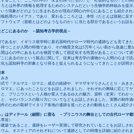
にすることで、こころの中の「生まれ持ったもの」と「社会的なもの」との関
ころとは外界の情報を処理するためのシステムだという生物学的枠組みを提示
感という現象がどのように生まれるかが現在の関心の中心にあることも紹介され
情報処理のバイアス」であり、変わるこころとは、本性（たとえば規範に反す
ソフトウェア（規範とはどのようなものか）に当たる部分であるというお話を
はどこにあるのか －認知考古学的視点－
）
門であるが、イギリス留学時に新石器時代やローマ時代の遺跡なども見てきた
を持つことが人間の特徴であり、その物質文化は5万年くらい前から急速に豊
人間は心の中にあるものを物質で表して固定化する性質があることについて述
どこにあるのかという観点に関して、従来は考古学の遺物から人間の心まで読
文化も認知科学の対象となり得ると捉えられるようになってきたことが説明さ
日本
・みき
形式で「テルマエ・ロマエ」成立の経緯や、ヤマザキマリさんととり・みきさ
・ロマエ」にあったことなどをお話しされました。それぞれの興味に応じてヤ
こと、プリニウスという人物が変人であるゆえの魅力、資料（史実）でわかっ
こと、そのバランスの取り方についてなどもお話しされました。実際の制作過
制作のための取材でイタリア各地の遺跡を巡ったときの動画もたくさん紹介さ
ろ」はディテール（細部）に宿る －プリニウスの舞台としての古代ローマ都
ム専攻）
市建築であること、遺跡をレーザー実測して研究されていることをお話しされ
ネウム、オスティアのそれぞれについて遺跡としての特徴を詳細に紹介されま