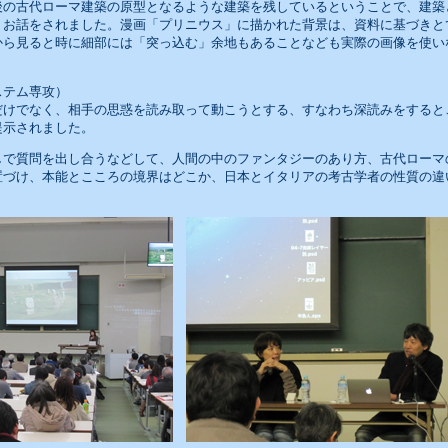
後の古代ローマ建築の原型となるような建築を残しているということで、建築
うお話をされました。漫画「プリニウス」に描かれた背景は、資料に基づきと
から見ると時に細部には「突っ込む」余地もあることなども実際の画像を使い
ステム専攻）
だけでなく、相手の思惑を読み取って動こうとする、すなわち深読みをすると
提示されました。
しで質問を出し合うなどして、人間の中のファンタジーのあり方、古代ローマ
置づけ、本能とこころの境界はどこか、日本とイタリアの考古学者の性質の違