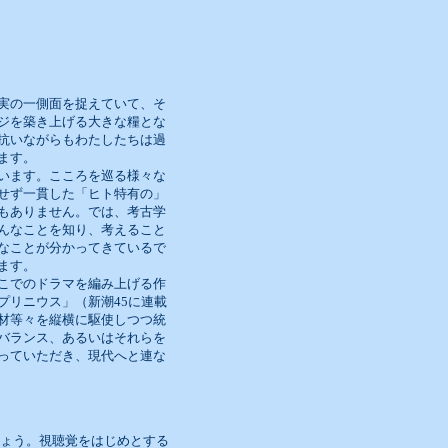
実の一側面を捉えていて、そ
ジを築き上げる大きな糧とな
抗いながらもわたしたちは過
ます。
います。こころを巡る様々な
せず一貫した「ヒト特有の」
もありません。では、考古学
んなことを知り、考えること
なことが分かってきているで
ます。
こでのドラマを編み上げる作
プリニウス」（新潮45に連載
材等々を縦横に駆使しつつ統
バランス、あるいはそれらを
っていただき、現代へと連な
しょう。視聴覚をはじめとする