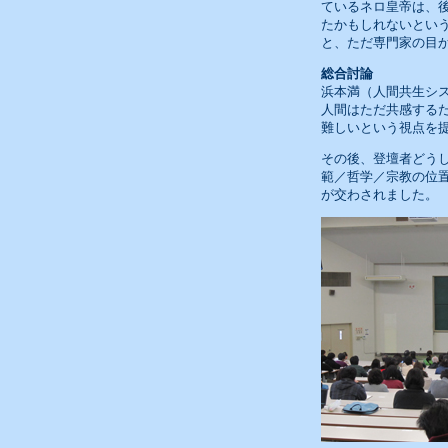
ているネロ皇帝は、
たかもしれないとい
と、ただ専門家の目
総合討論
浜本満（人間共生シ
人間はただ共感する
難しいという視点を
その後、登壇者どう
範／哲学／宗教の位
が交わされました。