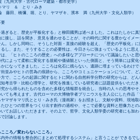
 堀 賀貴（九州大学・古代ローマ建築・都市史学）
ヤマザキマリ ＆ とり・みき
 総合討論 藤田、橋彌、堀、とり、ヤマザキ、濱本 満（九州大学・文化人類学）
不要
過ぎると、歴史が平板化する」と柳田國男は述べました。これはたしかに真
的に接し、話を聞き、意見を通わせることが、その時代に関する豊かなイメー
せん。しかし同時に、そうした対面・直接の経験を超え、「歴史の平板化」に
きるし、また、そうすることの必要性は、今日さらに強まっているように思え
は、「ヒトのこころの歴史」への多様なアプローチについて議論したいと思
時代によって柔軟に変化する規範や価値観といった側面と、そう簡単には変化
らかになってきました。こころは化石に残らない。遺跡に埋まっているわけで
す街並みやヒトの営為の痕跡から、こころやコミュニケーションについて、ど
一方で、こころの起源に関するヒトに関わる自然科学分野の研究からは、どん
認知考古学・比較心理学と、研究を推進している研究者に話題提供をいただき
究から得られたものを含めた多様な情報群を統合し、当時の人々の思考やそ
ついても考えます。古代ローマの大博物学者プリニウスを主人公にした作品「
るヤマザキマリ氏ととり・みき氏（漫画家）をお招きし、文献や資料、現地取
したひとつの世界をつくり出す創作の過程や、そこで必要な資料と想像力との
ついてお話しいただきます。その上で、哲学、文化人類学委の研究者にも加わ
体で討論します。
るこころ／変わらないこころ」
体内外の情報を整合的にまとめて処理するシステム」と言うことが できるで