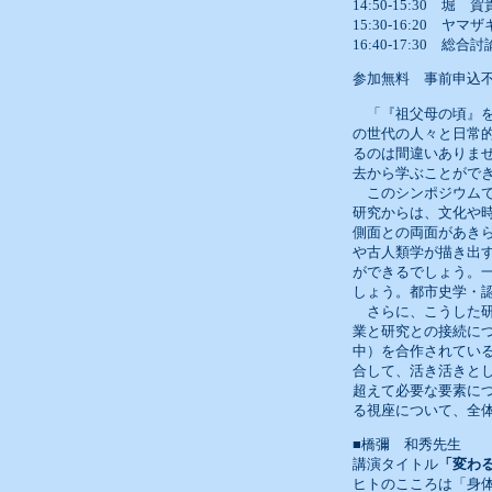
14:50-15:30
15:30-16:20 
16:40-17:30
参加無料 事前申込
「『祖父母の頃』を
の世代の人々と日常
るのは間違いありま
去から学ぶことがで
このシンポジウムで
研究からは、文化や
側面との両面があき
や古人類学が描き出
ができるでしょう。
しょう。都市史学・
さらに、こうした研
業と研究との接続に
中）を合作されてい
合して、活き活きと
超えて必要な要素に
る視座について、全
■橋彌 和秀先生
講演タイトル
「変わ
ヒトのこころは「身